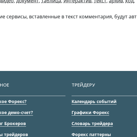
видео
,
документ
,
таблица
,
интерактив
,
текст
,
архив
,
код
,
гие сервисы, вставленные в текст комментария, будут авт
НОЕ
ТРЕЙДЕРУ
кое Форекс?
Календарь событий
кое демо-счет?
Графики Форекс
г Брокеров
Словарь трейдера
ы трейдеров
Форекс паттерны