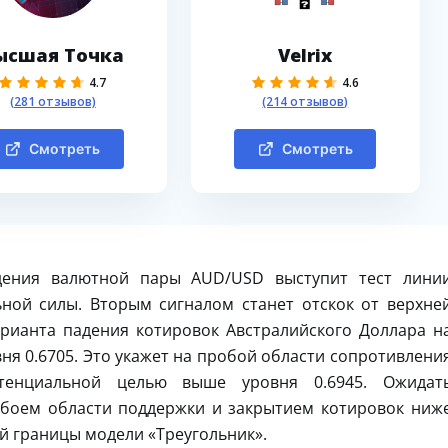
ысшая Точка
Velrix
4.7
4.6
(281 отзывов)
(214 отзывов)
Смотреть
Смотреть
дения валютной пары AUD/USD выступит тест лини
ной силы. Вторым сигналом станет отскок от верхне
рианта падения котировок Австралийского Доллара н
ня 0.6705. Это укажет на пробой области сопротивлени
енциальной целью выше уровня 0.6945. Ожидат
обоем области поддержки и закрытием котировок ниж
ей границы модели «Треугольник».