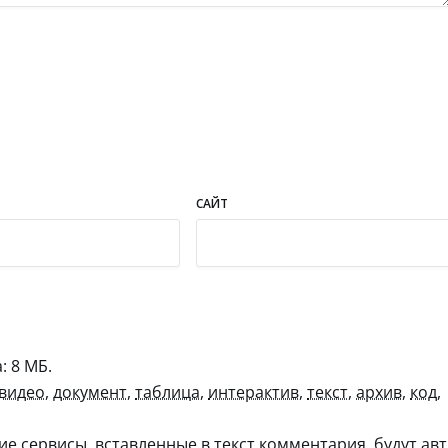
САЙТ
 8 МБ.
видео
,
документ
,
таблица
,
интерактив
,
текст
,
архив
,
код
,
гие сервисы, вставленные в текст комментария, будут авт