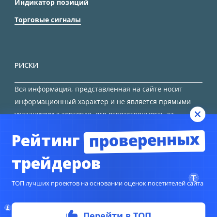
Индикатор позиций
Торговые сигналы
РИСКИ
Вся информация, представленная на сайте носит
информационный характер и не является прямыми
указаниями к торговле, вся ответственность за
принятие решения остается за трейдером.
проверенных
Рейтинг
HTML карта сайта
трейдеров
ТОП лучших проектов на основании оценок посетителей сайта
© Copyright 2024
TORFOREX.COM
Перейти в ТОП