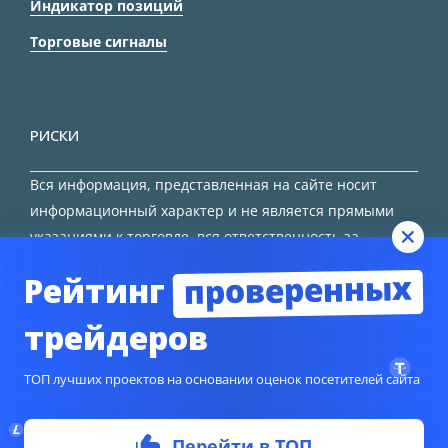
Индикатор позиций
Торговые сигналы
РИСКИ
Вся информация, представленная на сайте носит
информационный характер и не является прямыми
указаниями к торговле, вся ответственность за
принятие решения остается за трейдером.
проверенных
Рейтинг
HTML карта сайта
трейдеров
ТОП лучших проектов на основании оценок посетителей сайта
Перейти в ТОП
© Copyright 2024
TORFOREX.COM