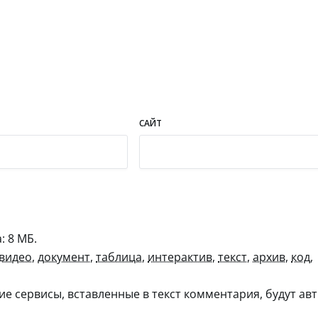
САЙТ
 8 МБ.
видео
,
документ
,
таблица
,
интерактив
,
текст
,
архив
,
код
,
гие сервисы, вставленные в текст комментария, будут авт