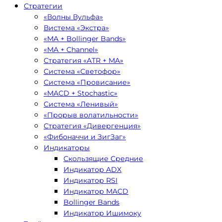
Стратегии
«Волны Вульфа»
Вистема «Экстра»
«MA + Bollinger Bands»
«MA + Channel»
Стратегия «ATR + MA»
Система «Светофор»
Система «Провисание»
«MACD + Stochastic»
Система «Ленивый»
«Прорыв волатильности»
Стратегия «Дивергенция»
«Фибоначчи и ЗигЗаг»
Индикаторы
Скользящие Средние
Индикатор ADX
Индикатор RSI
Индикатор MACD
Bollinger Bands
Индикатор Ишимоку