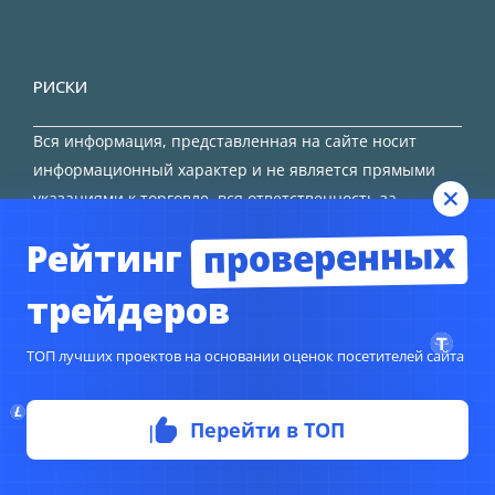
РИСКИ
Вся информация, представленная на сайте носит
информационный характер и не является прямыми
указаниями к торговле, вся ответственность за
принятие решения остается за трейдером.
проверенных
Рейтинг
HTML карта сайта
трейдеров
ТОП лучших проектов на основании оценок посетителей сайта
Перейти в ТОП
© Copyright 2024
TORFOREX.COM