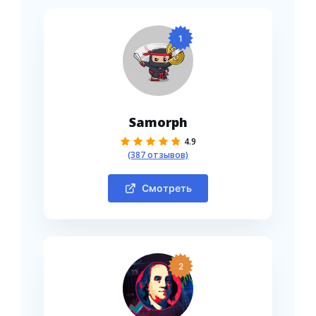
1
Samorph
4.9
(387 отзывов)
Смотреть
2