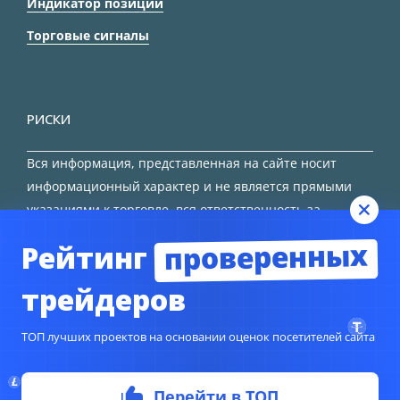
Индикатор позиций
Торговые сигналы
РИСКИ
Вся информация, представленная на сайте носит
информационный характер и не является прямыми
указаниями к торговле, вся ответственность за
принятие решения остается за трейдером.
проверенных
Рейтинг
HTML карта сайта
трейдеров
ТОП лучших проектов на основании оценок посетителей сайта
© Copyright 2024
TORFOREX.COM
Перейти в ТОП