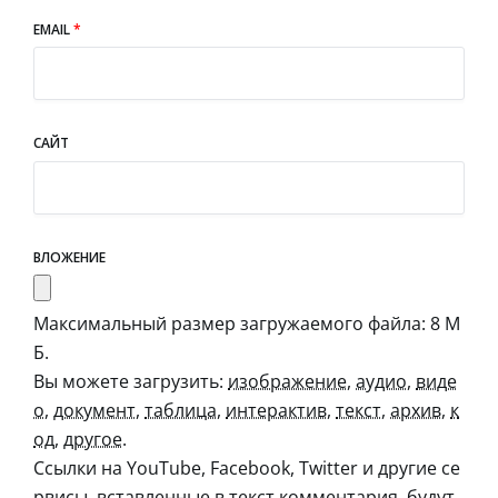
EMAIL
*
САЙТ
ВЛОЖЕНИЕ
Максимальный размер загружаемого файла: 8 М
Б.
Вы можете загрузить:
изображение
,
аудио
,
виде
о
,
документ
,
таблица
,
интерактив
,
текст
,
архив
,
к
од
,
другое
.
Ссылки на YouTube, Facebook, Twitter и другие се
рвисы, вставленные в текст комментария, будут