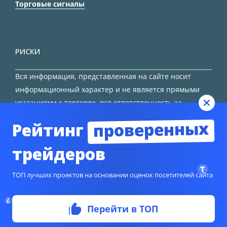
Торговые сигналы
РИСКИ
Вся информация, представленная на сайте носит
информационный характер и не является прямыми
указаниями к торговле, вся ответственность за
принятие решения остается за трейдером.
проверенных
Рейтинг
HTML карта сайта
трейдеров
ТОП лучших проектов на основании оценок посетителей сайта
© Copyright 2024
TORFOREX.COM
Перейти в ТОП