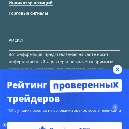
Индикатор позиций
Торговые сигналы
РИСКИ
Вся информация, представленная на сайте носит
информационный характер и не является прямыми
указаниями к торговле, вся ответственность за
принятие решения остается за трейдером.
проверенных
Рейтинг
HTML карта сайта
трейдеров
ТОП лучших проектов на основании оценок посетителей сайта
© Copyright 2024
TORFOREX.COM