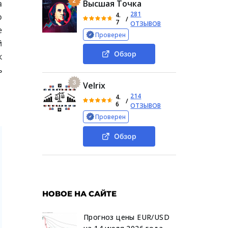
2
а
Высшая Точка
281
4.
о
/
7
ОТЗЫВОВ
е
Проверен
й
Обзор
к
ь
3
Velrix
214
4.
/
6
ОТЗЫВОВ
Проверен
Обзор
НОВОЕ НА САЙТЕ
Прогноз цены EUR/USD