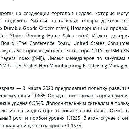
вропы на следующей торговой неделе, которые могу
ит выделить: Заказы на базовые товары длительног
re Durable Goods Orders m/m), Незавершенные продаж
ed States Pending Home Sales m/m), Индекс довери
Board (The Conference Board United States Consume
 закупкам в производственном секторе США от ISM (IS
anagers Index (PMI)), Индекс менеджеров по закупкам 
SM United States Non-Manufacturing Purchasing Manager
евраля — 3 марта 2023 предполагает попытку развити
близи уровня 1.0685. Откуда стоит ожидать продолжени
ниже уровня 0.9545. Дополнительным сигналом в польз
вления на индикаторе относительной силы. Отмено
ьный рост и пробой уровня 1.1235. В этом случае стои
нциальной целью на уровне 1.1675.