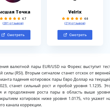
ысшая Точка
Velrix
4.7
4.6
(281 отзывов)
(214 отзывов)
Смотреть
Смотреть
ения валютной пары EUR/USD на Форекс выступит тес
 силы (RSI). Вторым сигналом станет отскок от верхне
ианта падения котировок пары Евро Доллар на текуще
23, станет сильный рост и пробой уровня 1.1235. Эт
ия и продолжение роста пары в область выше уровн
акрытием котировок ниже уровня 1.0175, что укажет н
го канала коррекции.