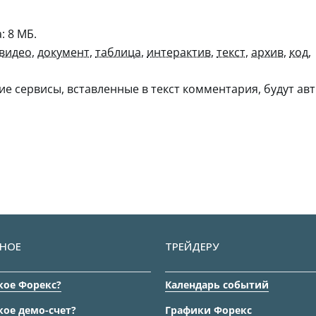
 8 МБ.
видео
,
документ
,
таблица
,
интерактив
,
текст
,
архив
,
код
,
гие сервисы, вставленные в текст комментария, будут авт
НОЕ
ТРЕЙДЕРУ
кое Форекс?
Календарь событий
кое демо-счет?
Графики Форекс