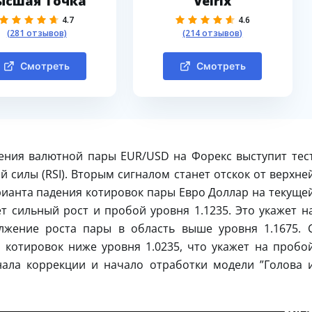
ысшая Точка
Velrix
4.7
4.6
(281 отзывов)
(214 отзывов)
Смотреть
Смотреть
ения валютной пары EUR/USD на Форекс выступит тес
 силы (RSI). Вторым сигналом станет отскок от верхне
ианта падения котировок пары Евро Доллар на текуще
ет сильный рост и пробой уровня 1.1235. Это укажет н
лжение роста пары в область выше уровня 1.1675. 
котировок ниже уровня 1.0235, что укажет на пробо
ала коррекции и начало отработки модели ”Голова 