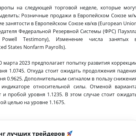
вропы на следующей торговой неделе, которые могу
выделить: Розничные продажи в Европейском Союзе м/
ние занятости в Европейском Союзе кв/кв (European Unio
едателя Федеральной Резервной Системы (ФРС) Пауэлл
r Powell Testimony), Изменение числа занятых 
d States Nonfarm Payrolls).
0 марта 2023 предполагает попытку развития коррекци
вня 1.0745. Откуда стоит ожидать продолжения падени
вня 0.9625. Дополнительным сигналом в пользу снижени
 индикаторе относительной силы. Отменой вариант
 и пробой уровня 1.1235. В этом случае стоит ожидат
й целью на уровне 1.1675.
нг лучших трейдеров