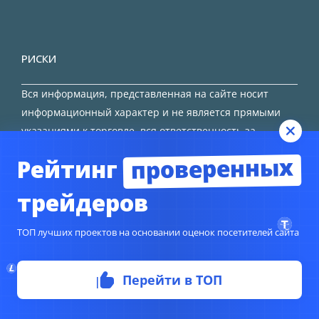
РИСКИ
Вся информация, представленная на сайте носит
информационный характер и не является прямыми
указаниями к торговле, вся ответственность за
принятие решения остается за трейдером.
проверенных
Рейтинг
HTML карта сайта
трейдеров
ТОП лучших проектов на основании оценок посетителей сайта
© Copyright 2024
TORFOREX.COM
Перейти в ТОП