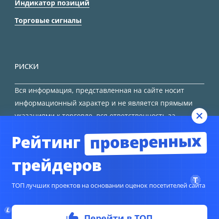
Индикатор позиций
Торговые сигналы
РИСКИ
Вся информация, представленная на сайте носит
информационный характер и не является прямыми
указаниями к торговле, вся ответственность за
принятие решения остается за трейдером.
проверенных
Рейтинг
HTML карта сайта
трейдеров
ТОП лучших проектов на основании оценок посетителей сайта
© Copyright 2024
TORFOREX.COM
Перейти в ТОП