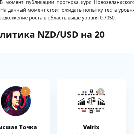
 В момент публикации прогноза курс Новозеландског
. На данный момент стоит ожидать попытку теста уровн
родолжение роста в область выше уровня 0.7050.
алитика NZD/USD на 20
2
3
ысшая Точка
Velrix