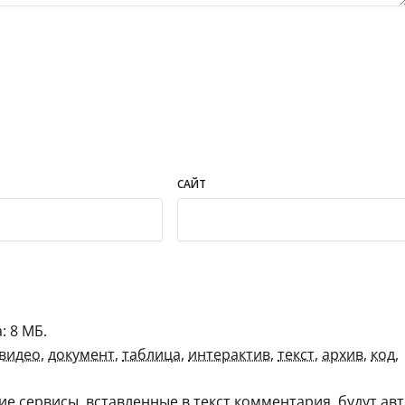
САЙТ
 8 МБ.
видео
,
документ
,
таблица
,
интерактив
,
текст
,
архив
,
код
,
гие сервисы, вставленные в текст комментария, будут авт