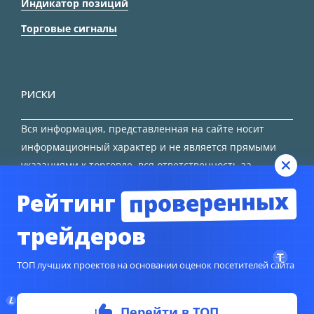
Индикатор позиций
Торговые сигналы
РИСКИ
Вся информация, представленная на сайте носит
информационный характер и не является прямыми
указаниями к торговле, вся ответственность за
принятие решения остается за трейдером.
проверенных
Рейтинг
HTML карта сайта
трейдеров
ТОП лучших проектов на основании оценок посетителей сайта
© Copyright 2024
TORFOREX.COM
Перейти в ТОП