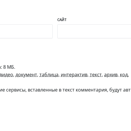
САЙТ
 8 МБ.
видео
,
документ
,
таблица
,
интерактив
,
текст
,
архив
,
код
,
гие сервисы, вставленные в текст комментария, будут авт