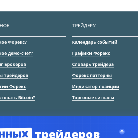
НОЕ
ТРЕЙДЕРУ
кое Форекс?
Календарь событий
кое демо-счет?
Графики Форекс
г Брокеров
Словарь трейдера
ы трейдеров
Форекс паттерны
гии Форекс
Индикатор позиций
рговать Bitcoin?
Торговые сигналы
нных
трейдеров