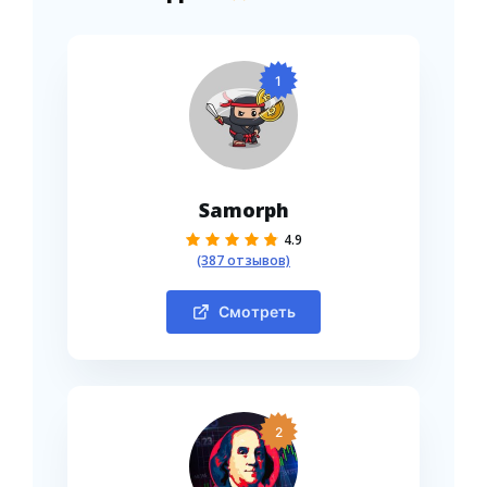
1
Samorph
4.9
(387 отзывов)
Смотреть
2