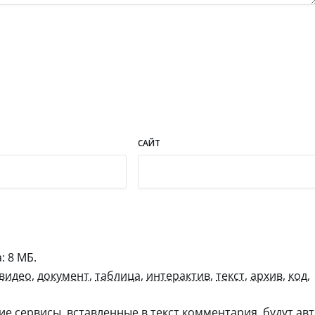
САЙТ
 8 МБ.
видео
,
документ
,
таблица
,
интерактив
,
текст
,
архив
,
код
,
гие сервисы, вставленные в текст комментария, будут авт