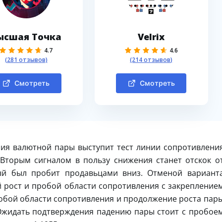
ысшая Точка
Velrix
4.7
4.6
(281 отзывов)
(214 отзывов)
Смотреть
Смотреть
ия валютной пары выступит тест линии сопротивлени
 Вторым сигналом в пользу снижения станет отскок о
ый был пробит продавьцами вниз. Отменой вариант
 рост и пробой области сопротивления с закрепление
пробой области сопротивления и продолжение роста пар
 Ожидать подтверждения падению пары стоит с пробое