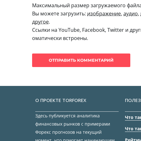
Максимальный размер загружаемого файла:
Вы можете загрузить:
изображение
,
аудио
,
другое
.
Ссылки на YouTube, Facebook, Twitter и дру
оматически встроены.
О ПРОЕКТЕ TORFOREX
ПОЛЕЗ
Здесь публикуется аналитика
Что та
финансовых рынков с примерами
Что та
Форекс прогнозов на текущий
Рейтин
момент, что помогает начинающим