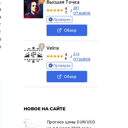
2
.
Высшая Точка
281
4.
и
/
7
ОТЗЫВОВ
в
Проверен
т
Обзор
т
и
ю
3
Velrix
214
4.
/
6
ОТЗЫВОВ
Проверен
Обзор
НОВОЕ НА САЙТЕ
Прогноз цены EUR/USD