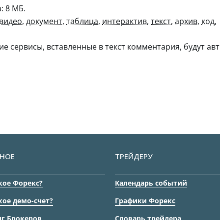
 8 МБ.
видео
,
документ
,
таблица
,
интерактив
,
текст
,
архив
,
код
,
гие сервисы, вставленные в текст комментария, будут авт
НОЕ
ТРЕЙДЕРУ
кое Форекс?
Календарь событий
кое демо-счет?
Графики Форекс
г Брокеров
Словарь трейдера