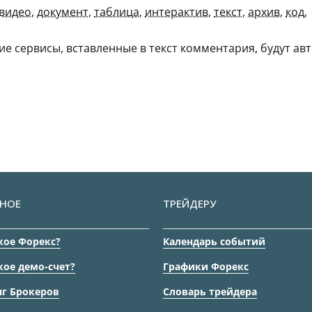
видео
,
документ
,
таблица
,
интерактив
,
текст
,
архив
,
код
,
гие сервисы, вставленные в текст комментария, будут авт
НОЕ
ТРЕЙДЕРУ
кое Форекс?
Календарь событий
кое демо-счет?
Графики Форекс
г Брокеров
Словарь трейдера