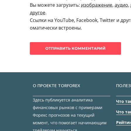
Вы можете загрузить:
изображение
,
аудио
,
другое
.
Ссылки на YouTube, Facebook, Twitter и дру
оматически встроены.
О ПРОЕКТЕ TORFOREX
ПОЛЕЗ
Здесь публикуется аналитика
Что та
финансовых рынков с примерами
Что та
Форекс прогнозов на текущий
Рейтин
момент, что помогает начинающим
трейдерам научиться