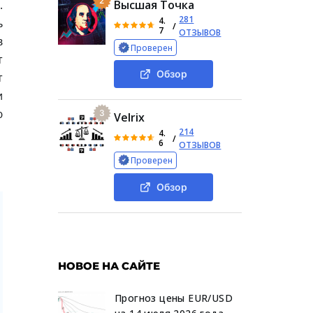
2
.
Высшая Точка
281
4.
ь
/
7
ОТЗЫВОВ
в
Проверен
т
Обзор
т
и
ю
3
Velrix
214
4.
/
6
ОТЗЫВОВ
Проверен
Обзор
НОВОЕ НА САЙТЕ
Прогноз цены EUR/USD