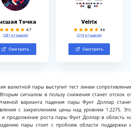
ысшая Точка
Velrix
4.7
4.6
(281 отзывов)
(214 отзывов)
Смотреть
Смотреть
ия валютной пары выступит тест линии сопротивлени
 Вторым сигналом в пользу снижения станет отскок о
Отменой варианта падения пары Фунт Доллар стане
вления с закреплением цены над уровнем 1.2275. Эт
 и продолжение роста пары Фунт Доллар в область н
 падению пары стоит с пробоем области поддержки 