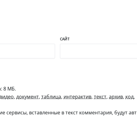
САЙТ
 8 МБ.
видео
,
документ
,
таблица
,
интерактив
,
текст
,
архив
,
код
,
гие сервисы, вставленные в текст комментария, будут авт