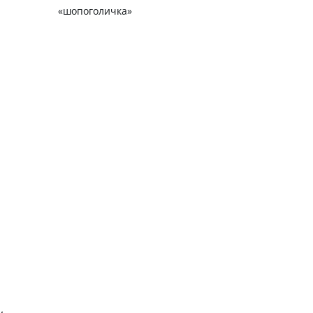
«шопоголичка»