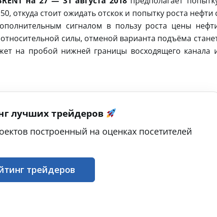
RENT на 27 — 31 августа 2018
предполагает попытк
50, откуда стоит ожидать отскок и попытку роста нефти 
дополнительным сигналом в пользу роста цены нефт
е относительной силы, отменой варианта подъёма стане
ажет на пробой нижней границы восходящего канала 
нг лучших трейдеров
оектов построенный на оценках посетителей
йтинг трейдеров