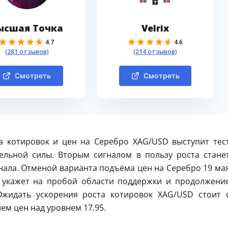
ысшая Точка
Velrix
4.7
4.6
(281 отзывов)
(214 отзывов)
Смотреть
Смотреть
а котировок и цен на Серебро XAG/USD выступит тес
ельной силы. Вторым сигналом в пользу роста стане
нала. Отменой варианта подъёма цен на Серебро 19 ма
о укажет на пробой области поддержки и продолжени
Ожидать ускорения роста котировок XAG/USD стоит 
ем цен над уровнем 17.95.