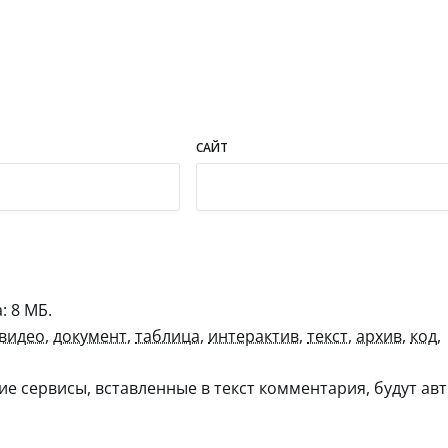
САЙТ
 8 МБ.
видео
,
документ
,
таблица
,
интерактив
,
текст
,
архив
,
код
,
гие сервисы, вставленные в текст комментария, будут авт