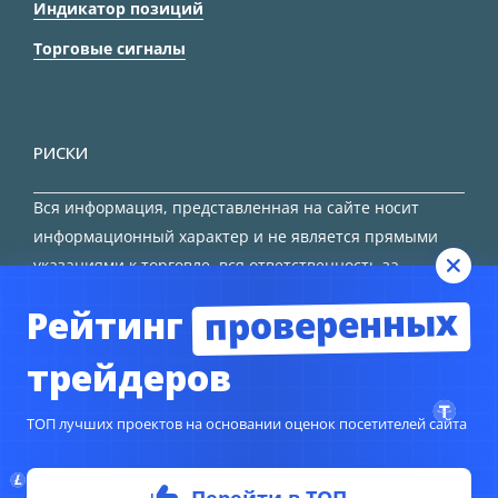
Индикатор позиций
Торговые сигналы
РИСКИ
Вся информация, представленная на сайте носит
информационный характер и не является прямыми
указаниями к торговле, вся ответственность за
принятие решения остается за трейдером.
проверенных
Рейтинг
HTML карта сайта
трейдеров
ТОП лучших проектов на основании оценок посетителей сайта
© Copyright 2024
TORFOREX.COM