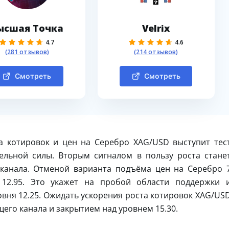
ысшая Точка
Velrix
4.7
4.6
(281 отзывов)
(214 отзывов)
Смотреть
Смотреть
а котировок и цен на Серебро XAG/USD выступит тес
ельной силы. Вторым сигналом в пользу роста стане
 канала. Отменой варианта подъёма цен на Серебро 
12.95. Это укажет на пробой области поддержки 
вня 12.25. Ожидать ускорения роста котировок XAG/US
его канала и закрытием над уровнем 15.30.