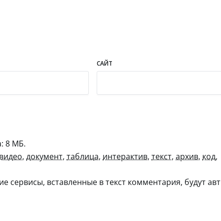
САЙТ
 8 МБ.
видео
,
документ
,
таблица
,
интерактив
,
текст
,
архив
,
код
,
гие сервисы, вставленные в текст комментария, будут авт