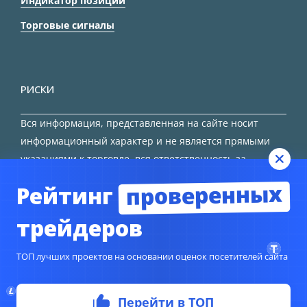
Индикатор позиций
Торговые сигналы
РИСКИ
Вся информация, представленная на сайте носит
информационный характер и не является прямыми
указаниями к торговле, вся ответственность за
принятие решения остается за трейдером.
проверенных
Рейтинг
HTML карта сайта
трейдеров
ТОП лучших проектов на основании оценок посетителей сайта
© Copyright 2024
TORFOREX.COM
Перейти в ТОП