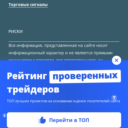
Торговые сигналы
РИСКИ
Вся информация, представленная на сайте носит
информационный характер и не является прямыми
указаниями к торговле, вся ответственность за
принятие решения остается за трейдером.
проверенных
Рейтинг
HTML карта сайта
трейдеров
ТОП лучших проектов на основании оценок посетителей сайта
Перейти в ТОП
© Copyright 2024
TORFOREX.COM