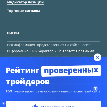
Индикатор позиций
Торговые сигналы
РИСКИ
Вся информация, представленная на сайте носит
информационный характер и не является прямыми
указаниями к торговле, вся ответственность за
принятие решения остается за трейдером.
проверенных
Рейтинг
HTML карта сайта
трейдеров
ТОП лучших проектов на основании оценок посетителей сайта
© Copyright 2024
TORFOREX.COM