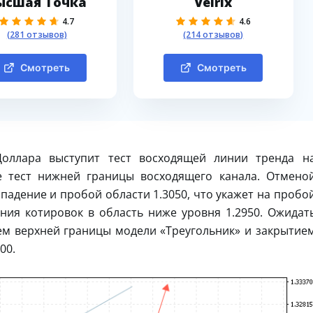
ысшая Точка
Velrix
4.7
4.6
(281 отзывов)
(214 отзывов)
Смотреть
Смотреть
Доллара выступит тест восходящей линии тренда н
е тест нижней границы восходящего канала. Отмено
падение и пробой области 1.3050, что укажет на пробо
ия котировок в область ниже уровня 1.2950. Ожидат
ем верхней границы модели «Треугольник» и закрытие
00.