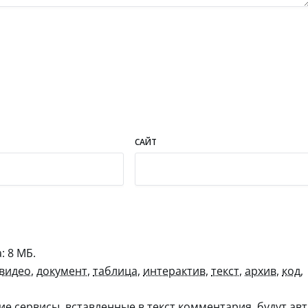
САЙТ
 8 МБ.
видео
,
документ
,
таблица
,
интерактив
,
текст
,
архив
,
код
,
гие сервисы, вставленные в текст комментария, будут авт