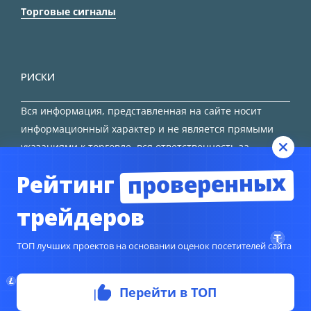
Торговые сигналы
РИСКИ
Вся информация, представленная на сайте носит
информационный характер и не является прямыми
указаниями к торговле, вся ответственность за
принятие решения остается за трейдером.
проверенных
Рейтинг
HTML карта сайта
трейдеров
ТОП лучших проектов на основании оценок посетителей сайта
© Copyright 2024
TORFOREX.COM
Перейти в ТОП