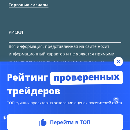
Торговые сигналы
РИСКИ
Вся информация, представленная на сайте носит
информационный характер и не является прямыми
указаниями к торговле, вся ответственность за
принятие решения остается за трейдером.
проверенных
Рейтинг
HTML карта сайта
трейдеров
ТОП лучших проектов на основании оценок посетителей сайта
© Copyright 2024
TORFOREX.COM
Перейти в ТОП