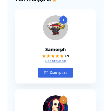
1
Samorph
4.9
(387 отзывов)
Смотреть
2