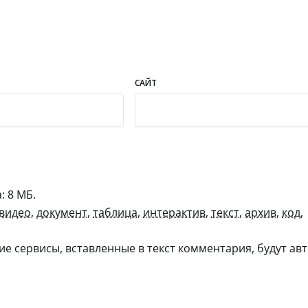
САЙТ
 8 МБ.
видео
,
документ
,
таблица
,
интерактив
,
текст
,
архив
,
код
,
гие сервисы, вставленные в текст комментария, будут авт