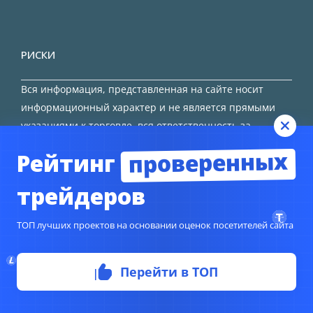
РИСКИ
Вся информация, представленная на сайте носит
информационный характер и не является прямыми
указаниями к торговле, вся ответственность за
принятие решения остается за трейдером.
проверенных
Рейтинг
HTML карта сайта
трейдеров
ТОП лучших проектов на основании оценок посетителей сайта
© Copyright 2024
TORFOREX.COM
Перейти в ТОП