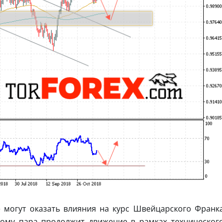
 могут оказать влияния на курс Швейцарского Франк
тому пара продолжит движение в рамках техническог