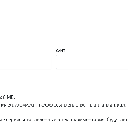
САЙТ
 8 МБ.
видео
,
документ
,
таблица
,
интерактив
,
текст
,
архив
,
код
,
гие сервисы, вставленные в текст комментария, будут авт