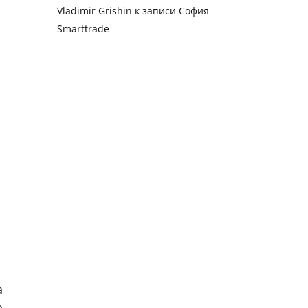
Vladimir Grishin
к записи
София
Smarttrade
а
о