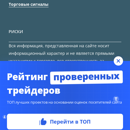
Торговые сигналы
РИСКИ
Вся информация, представленная на сайте носит
информационный характер и не является прямыми
указаниями к торговле, вся ответственность за
принятие решения остается за трейдером.
проверенных
Рейтинг
HTML карта сайта
трейдеров
ТОП лучших проектов на основании оценок посетителей сайта
© Copyright 2024
TORFOREX.COM
Перейти в ТОП