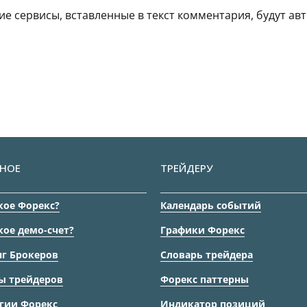
гие сервисы, вставленные в текст комментария, будут авт
НОЕ
ТРЕЙДЕРУ
кое Форекс?
Календарь событий
кое демо-счет?
Графики Форекс
г Брокеров
Словарь трейдера
ы трейдеров
Форекс паттерны
гии Форекс
Индикатор позиций