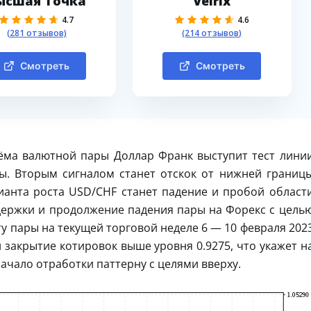
ысшая Точка
Velrix
4.7
4.6
(281 отзывов)
(214 отзывов)
Смотреть
Смотреть
ёма валютной пары Доллар Франк выступит тест лини
ы. Вторым сигналом станет отскок от нижней границ
ианта роста USD/CHF станет падение и пробой област
ддержки и продолжение падения пары на Форекс с цель
у пары на текущей торговой неделе 6 — 10 февраля 202
 закрытие котировок выше уровня 0.9275, что укажет н
ачало отработки паттерну с целями вверху.