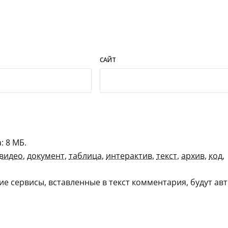
САЙТ
 8 МБ.
видео
,
документ
,
таблица
,
интерактив
,
текст
,
архив
,
код
,
гие сервисы, вставленные в текст комментария, будут авт