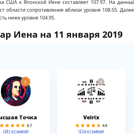
а США к Японской Иене составляет 107.97. На данны
ст области сопротивления вблизи уровня 108.55. Далее
ть ниже уровня 104.95.
ар Иена на 11 января 2019
2
3
ысшая Точка
Velrix
4.7
4.6
(281 отзывов)
(214 отзывов)