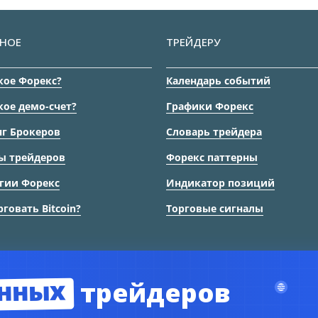
НОЕ
ТРЕЙДЕРУ
кое Форекс?
Календарь событий
кое демо-счет?
Графики Форекс
г Брокеров
Словарь трейдера
ы трейдеров
Форекс паттерны
гии Форекс
Индикатор позиций
рговать Bitcoin?
Торговые сигналы
нных
трейдеров