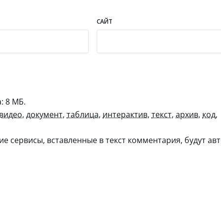
САЙТ
 8 МБ.
видео
,
документ
,
таблица
,
интерактив
,
текст
,
архив
,
код
,
гие сервисы, вставленные в текст комментария, будут авт