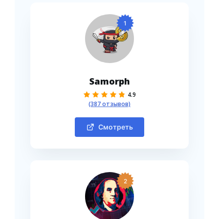
1
Samorph
4.9
(387 отзывов)
Смотреть
2