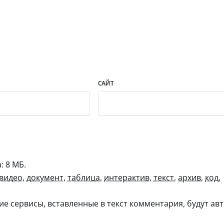
САЙТ
 8 МБ.
видео
,
документ
,
таблица
,
интерактив
,
текст
,
архив
,
код
,
гие сервисы, вставленные в текст комментария, будут авт