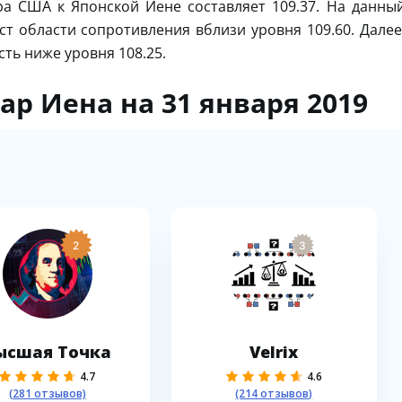
а США к Японской Иене составляет 109.37. На данны
ст области сопротивления вблизи уровня 109.60. Далее
ть ниже уровня 108.25.
ар Иена на 31 января 2019
2
3
ысшая Точка
Velrix
4.7
4.6
(281 отзывов)
(214 отзывов)