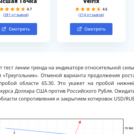
ысшая Точка
Velrix
4.7
4.6
(281 отзывов)
(214 отзывов)
Смотреть
Смотреть
т тест линии тренда на индикаторе относительной силы
и «Треугольник». Отменой варианта продолжения рост
пробой области 65.30. Это укажет на пробой нижне
курса Доллара США против Российского Рубля. Ожидат
 области сопротивления и закрытием котировок USD/RU