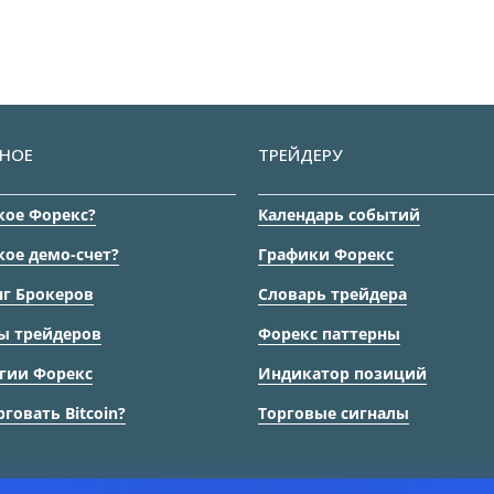
НОЕ
ТРЕЙДЕРУ
кое Форекс?
Календарь событий
кое демо-счет?
Графики Форекс
г Брокеров
Словарь трейдера
ы трейдеров
Форекс паттерны
гии Форекс
Индикатор позиций
рговать Bitcoin?
Торговые сигналы