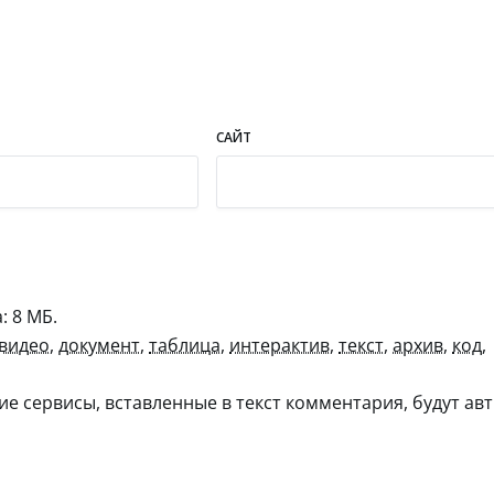
САЙТ
 8 МБ.
видео
,
документ
,
таблица
,
интерактив
,
текст
,
архив
,
код
,
гие сервисы, вставленные в текст комментария, будут авт