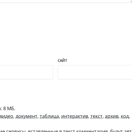
САЙТ
 8 МБ.
видео
,
документ
,
таблица
,
интерактив
,
текст
,
архив
,
код
,
гие сервисы, вставленные в текст комментария, будут авт