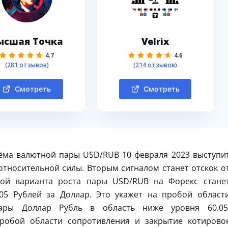
ысшая Точка
Velrix
4.7
4.6
(281 отзывов)
(214 отзывов)
Смотреть
Смотреть
ёма валютной пары USD/RUB 10 февраля 2023 выступи
относительной силы. Вторым сигналом станет отскок о
ой варианта роста пары USD/RUB на Форекс стане
05 Рублей за Доллар. Это укажет на пробой област
ары Доллар Рубль в область ниже уровня 60.05
робой области сопротивления и закрытие котирово