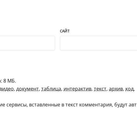
САЙТ
 8 МБ.
видео
,
документ
,
таблица
,
интерактив
,
текст
,
архив
,
код
,
гие сервисы, вставленные в текст комментария, будут авт