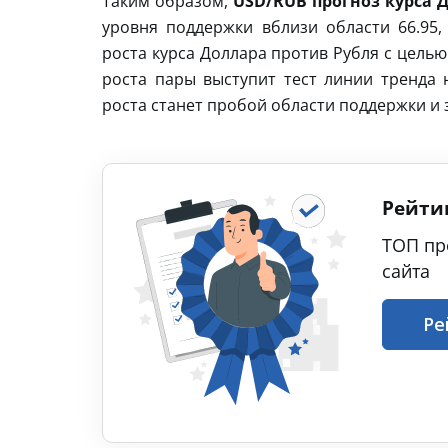
Таким образом,
USD/RUB прогноз курса Д
уровня поддержки вблизи области 66.95,
роста курса Доллара против Рубля с цель
роста пары выступит тест линии тренда 
роста станет пробой области поддержки и 
Рейти
ТОП пр
сайта
Ре