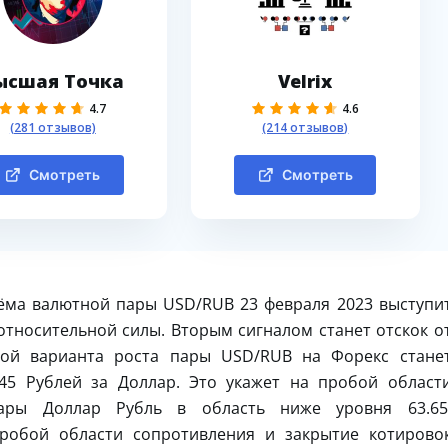
ысшая Точка
Velrix
4.7
4.6
(281 отзывов)
(214 отзывов)
Смотреть
Смотреть
ёма валютной пары USD/RUB 23 февраля 2023 выступи
относительной силы. Вторым сигналом станет отскок о
ой варианта роста пары USD/RUB на Форекс стане
45 Рублей за Доллар. Это укажет на пробой област
ары Доллар Рубль в область ниже уровня 63.65
робой области сопротивления и закрытие котирово