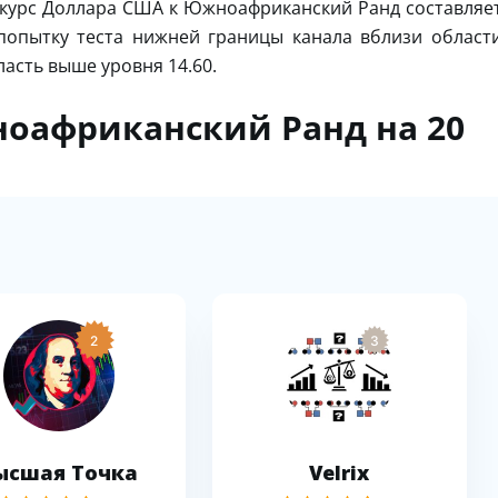
 курс Доллара США к Южноафриканский Ранд составляе
попытку теста нижней границы канала вблизи област
ласть выше уровня 14.60.
оафриканский Ранд на 20
2
3
ысшая Точка
Velrix