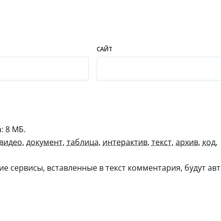
САЙТ
 8 МБ.
видео
,
документ
,
таблица
,
интерактив
,
текст
,
архив
,
код
,
гие сервисы, вставленные в текст комментария, будут авт