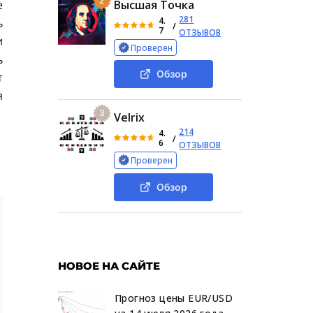
2
е
Высшая Точка
281
4.
ь
/
7
ОТЗЫВОВ
и
Проверен
ь
Обзор
т
я
3
Velrix
214
4.
/
6
ОТЗЫВОВ
Проверен
Обзор
НОВОЕ НА САЙТЕ
Прогноз цены EUR/USD