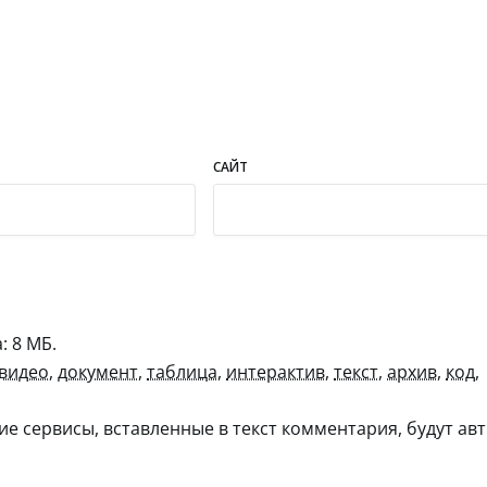
САЙТ
 8 МБ.
видео
,
документ
,
таблица
,
интерактив
,
текст
,
архив
,
код
,
гие сервисы, вставленные в текст комментария, будут авт