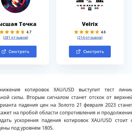
ысшая Точка
Velrix
4.7
4.6
(281 отзывов)
(214 отзывов)
Смотреть
Смотреть
нижения котировок XAU/USD выступит тест лини
ной силы. Вторым сигналом станет отскок от верхне
рианта падения цен на Золото 21 февраля 2023 стане
укажет на пробой области сопротивления и продолжени
идать ускорения падения котировок XAU/USD стоит 
ены под уровнем 1805.