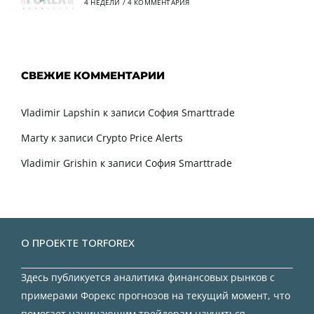
4 НЕДЕЛИ
/
4 КОММЕНТАРИЯ
СВЕЖИЕ КОММЕНТАРИИ
Vladimir Lapshin
к записи
София Smarttrade
Marty
к записи
Crypto Price Alerts
Vladimir Grishin
к записи
София Smarttrade
О ПРОЕКТЕ TORFOREX
Здесь публикуется аналитика финансовых рынков с
примерами Форекс прогнозов на текущий момент, что
помогает начинающим трейдерам научиться